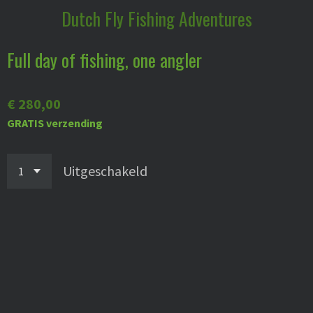
Dutch
Fly Fishing Adventures
Ga
direct
naar
Full day of fishing, one angler
de
hoofdinhoud
€ 280,00
GRATIS verzending
Uitgeschakeld