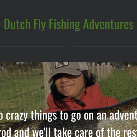
Dutch
Fly Fishing Adventures
o crazy things to go on an advent
rod and we'll take care of the res