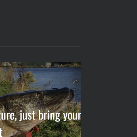
ure, just bring your
t